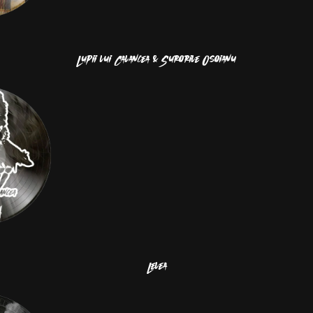
Lupii lui Calancea & Surorile Osoianu
Lelea