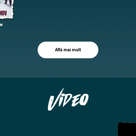
ov
Află mai mult
iticket.md
Video
cultural.md