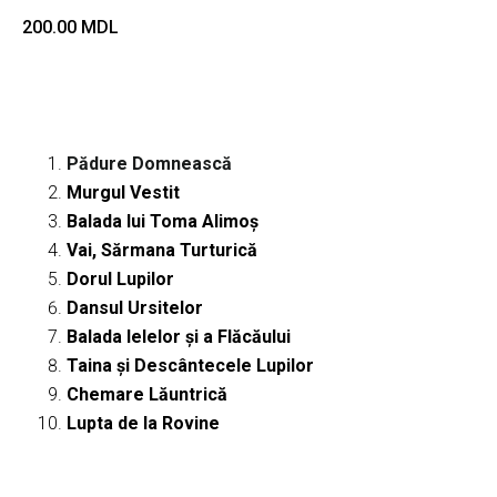
200.00
MDL
Adaugă in coș
Pădure Domnească
Murgul Vestit
Balada lui Toma Alimoș
Vai, Sărmana Turturică
Dorul Lupilor
Dansul Ursitelor
Balada Ielelor și a Flăcăului
Taina și Descântecele Lupilor
Chemare Lăuntrică
Lupta de la Rovine